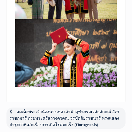
เมนู
นำทาง
Previous
สมเด็จพระเจ้าน้องนางเธอ เจ้าฟ้าจุฬาภรณวลัยลักษณ์ อัคร
post:
ราชกุมารี กรมพระศรีสวางควัฒน วรขัตติยราชนารี ทรงแสดง
เรื่อง
ปาฐกถาพิเศษเรื่องการเกิดโรคมะเร็ง (Oncogenesis)