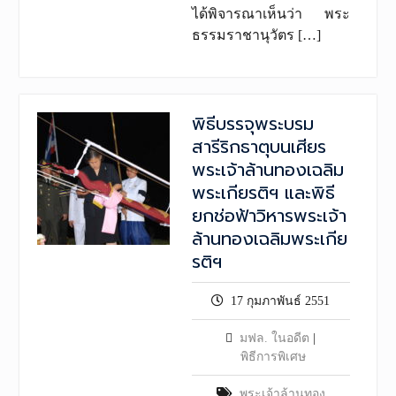
ได้พิจารณาเห็นว่า พระ
ธรรมราชานุวัตร […]
พิธีบรรจุพระบรม
สารีริกธาตุบนเศียร
พระเจ้าล้านทองเฉลิม
พระเกียรติฯ และพิธี
ยกช่อฟ้าวิหารพระเจ้า
ล้านทองเฉลิมพระเกีย
รติฯ
17 กุมภาพันธ์ 2551
มฟล. ในอดีต
|
พิธีการพิเศษ
พระเจ้าล้านทอง