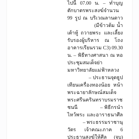
ไปนี้ 07.00 น. – ทำบุญ
ตักบาตรพระสงฆ์จำนวน
99 รูป ณ บริเวณลานดาว
(มีข้าวต้ม น้ำ
เต้าหู้ ถวายพระ และเลี้ยง
รับรองผู้บริหาร ณ โถง
อาคารเรียนรวม C3) 09.30
น. – พิธีทางศาสนา ณ หอ
ประชุมสมเด็จย่า
มหาวิทยาลัยแม่ฟ้าหลวง
– ประธานจุดธูป
เทียนเครื่องทองน้อย หน้า
พระฉายาลักษณ์สมเด็จ
พระศรีนครินทราบรมราช
ชนนี – พิธีกรนำ
ไหว้พระ และอาราธนาศีล
– พระธรรมราชานุ
วัตร เจ้าคณะภาค 6
ประธานสงฆ์ให้ศีล (จบ)