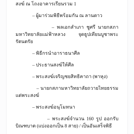
สงฆ์ ณ โถงอาคารเรียนรวม 1
– ผู้มาร่วมพิธีพร้อมกัน ณ ลานดาว
– พลเอกสำเภา ชูศรี นายกสภา
มหาวิทยาลัยแม่ฟ้าหลวง จุดธูปเทียนบูชาพระ
รัตนตรัย
– พิธีกรนำอาราธนาศีล
– ประธานสงฆ์ให้ศีล
– พระสงฆ์เจริญชยสิทธิคาถา (พาหุง)
– นายกสภามหาวิทยาลัยถวายไทยธรรม
แด่พระสงฆ์
– พระสงฆ์อนุโมทนา
– พระสงฆ์จำนวน 160 รูป ออกรับ
บิณฑบาต (แบ่งออกเป็น 8 สาย) / เป็นอันเสร็จพิธี