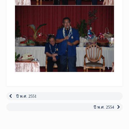
เมนู
นำทาง
Previous
ปี พ.ศ. 2551
post:
เรื่อง
Next
ปี พ.ศ. 2554
post: