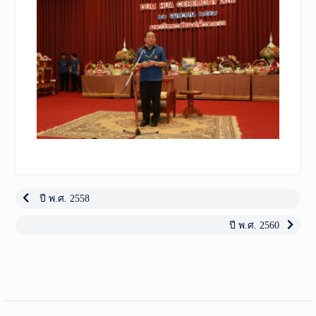
เมนู
นำทาง
Previous
ปี พ.ศ. 2558
post:
เรื่อง
Next
ปี พ.ศ. 2560
post: