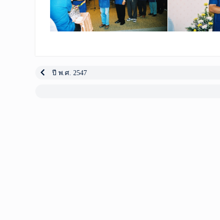
เมนู
นำทาง
Previous
ปี พ.ศ. 2547
post:
เรื่อง