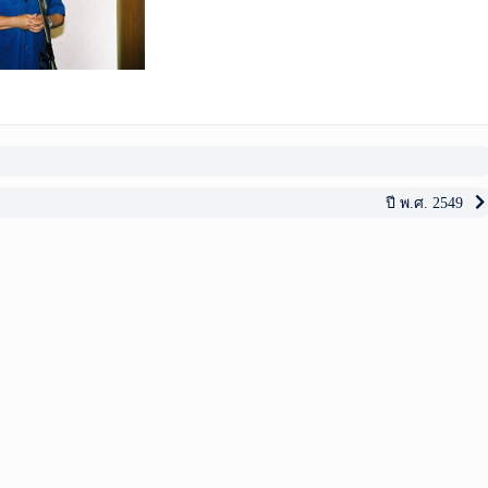
Next
ปี พ.ศ. 2549
post: