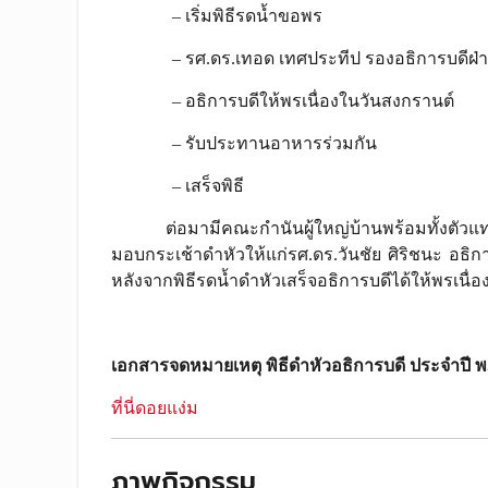
– เริ่มพิธีรดน้ำขอพร
– รศ.ดร.เทอด เทศประทีป รองอธิการบดีฝ่ายวิ
– อธิการบดีให้พรเนื่องในวันสงกรานต์
– รับประทานอาหารร่วมกัน
– เสร็จพิธี
ต่อมามีคณะกำนันผู้ใหญ่บ้านพร้อมทั้งตัวแท
มอบกระเช้าดำหัวให้แก่รศ.ดร.วันชัย ศิริชนะ อธิกา
หลังจากพิธีรดน้ำดำหัวเสร็จอธิการบดีได้ให้พรเนื่อ
เอกสารจดหมายเหตุ พิธีดำหัวอธิการบดี ประจำปี พ
ที่นี่ดอยแง่ม
ภาพกิจกรรม