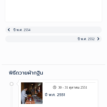
เมนู
นำทาง
Previous
ปี พ.ศ. 2554
post:
เรื่อง
Next
ปี พ.ศ. 2552
post:
พิธีถวายผ้ากฐิน
30 - 31 ตุลาคม 2551
ปี พ.ศ. 2551