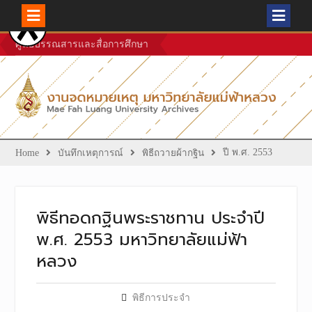
Skip
ศูนย์บรรณสารและสื่อการศึกษา
to
content
ปี พ.ศ. 2553
Home
บันทึกเหตุการณ์
พิธีถวายผ้ากฐิน
พิธีทอดกฐินพระราชทาน ประจำปี
พ.ศ. 2553 มหาวิทยาลัยแม่ฟ้า
หลวง
พิธีการประจำ