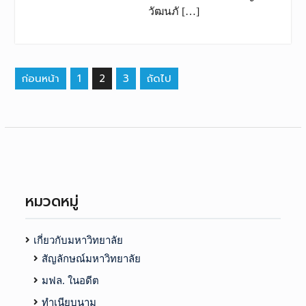
วัฒนภั […]
เมนู
ก่อนหน้า
1
2
3
ถัดไป
นำทาง
เรื่อง
หมวดหมู่
เกี่ยวกับมหาวิทยาลัย
สัญลักษณ์มหาวิทยาลัย
มฟล. ในอดีต
ทำเนียบนาม