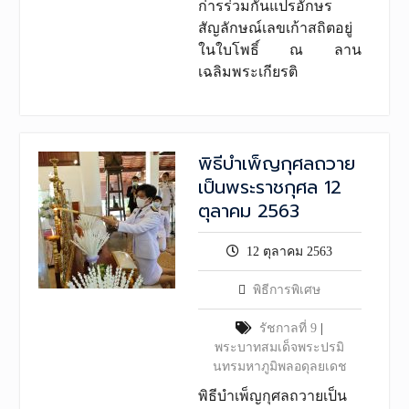
ก่ารร่วมกันแปรอักษร
สัญลักษณ์เลขเก้าสถิตอยู่
ในใบโพธิ์ ณ ลาน
เฉลิมพระเกียรติ
พิธีบำเพ็ญกุศลถวาย
เป็นพระราชกุศล 12
ตุลาคม 2563
12 ตุลาคม 2563
พิธีการพิเศษ
รัชกาลที่ 9
|
พระบาทสมเด็จพระปรมิ
นทรมหาภูมิพลอดุลยเดช
พิธีบำเพ็ญกุศลถวายเป็น