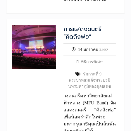
การแสดงดนตรี
“คิดถึงพ่อ”
14 มกราคม 2560
พิธีการพิเศษ
รัชกาลที่ 9
|
พระบาทสมเด็จพระปรมิ
นทรมหาภูมิพลอดุลยเดช
วงดนตรีมหาวิทยาลัยแม่
ฟ้าหลวง (MFU Band) จัด
แสดงดนตรี “คิดถึงพ่อ”
เพื่อน้อมรำลึกในพระ
มหากรุณาธิคุณเป็นล้นพ้น
อันหาที่สุดมิได้