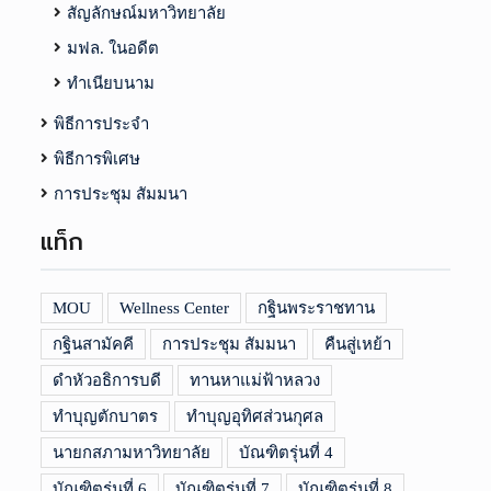
สัญลักษณ์มหาวิทยาลัย
มฟล. ในอดีต
ทำเนียบนาม
พิธีการประจำ
พิธีการพิเศษ
การประชุม สัมมนา
แท็ก
MOU
Wellness Center
กฐินพระราชทาน
กฐินสามัคคี
การประชุม สัมมนา
คืนสู่เหย้า
ดำหัวอธิการบดี
ทานหาแม่ฟ้าหลวง
ทำบุญตักบาตร
ทำบุญอุทิศส่วนกุศล
นายกสภามหาวิทยาลัย
บัณฑิตรุ่นที่ 4
บัณฑิตรุ่นที่ 6
บัณฑิตรุ่นที่ 7
บัณฑิตรุ่นที่ 8