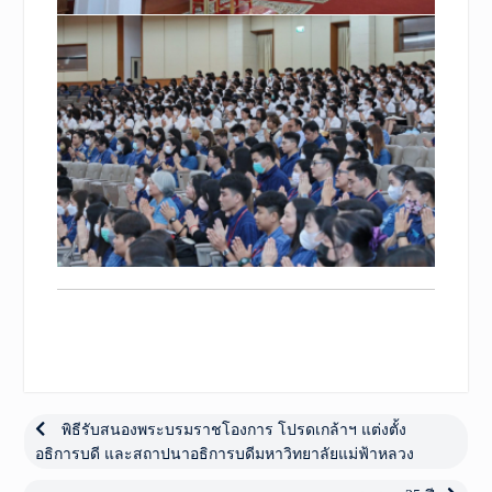
เมนู
นำทาง
Previous
พิธีรับสนองพระบรมราชโองการ โปรดเกล้าฯ แต่งตั้ง
post:
อธิการบดี และสถาปนาอธิการบดีมหาวิทยาลัยแม่ฟ้าหลวง
เรื่อง