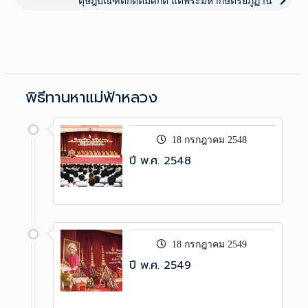
ดุษฎีบัณฑิตกิตติมศักดิ์ แด่พระมหากษัตริย์ภูฏาน
พิธีทานหาแม่ฟ้าหลวง
18 กรกฎาคม 2548
ปี พ.ศ. 2548
18 กรกฎาคม 2549
ปี พ.ศ. 2549