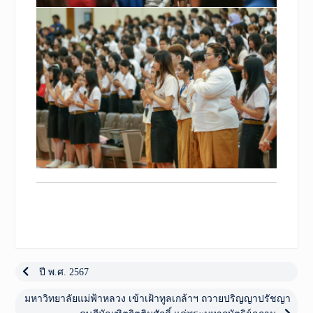
เมนู
นำทาง
Previous
ปี พ.ศ. 2567
post:
เรื่อง
Next
มหาวิทยาลัยแม่ฟ้าหลวง เข้าเฝ้าทูลเกล้าฯ ถวายปริญญาปรัชญา
post: