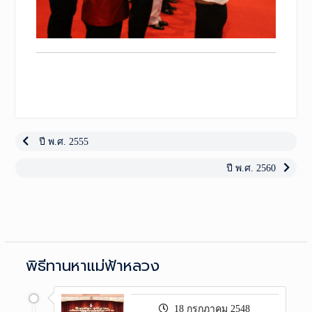
เมนู
นำทาง
Previous
ปี พ.ศ. 2555
post:
เรื่อง
Next
ปี พ.ศ. 2560
post:
พิธีทานหาแม่ฟ้าหลวง
18 กรกฎาคม 2548