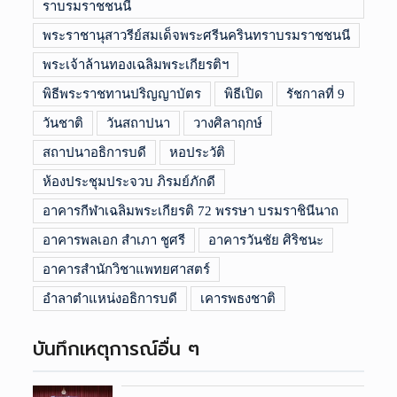
ราบรมราชชนนี
พระราชานุสาวรีย์สมเด็จพระศรีนครินทราบรมราชชนนี
พระเจ้าล้านทองเฉลิมพระเกียรติฯ
พิธีพระราชทานปริญญาบัตร
พิธีเปิด
รัชกาลที่ 9
วันชาติ
วันสถาปนา
วางศิลาฤกษ์
สถาปนาอธิการบดี
หอประวัติ
ห้องประชุมประจวบ ภิรมย์ภักดี
อาคารกีฬาเฉลิมพระเกียรติ 72 พรรษา บรมราชินีนาถ
อาคารพลเอก สำเภา ชูศรี
อาคารวันชัย ศิริชนะ
อาคารสำนักวิชาแพทยศาสตร์
อำลาตำแหน่งอธิการบดี
เคารพธงชาติ
บันทึกเหตุการณ์อื่น ๆ