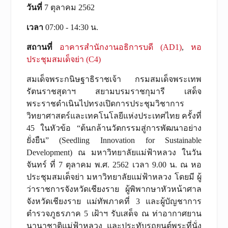
วันที่
7 ตุลาคม 2562
เวลา
07:00 - 14:30 น.
สถานที่
อาคารสำนักงานอธิการบดี (AD1)
,
หอ
ประชุมสมเด็จย่า (C4)
สมเด็จพระกนิษฐาธิราชเจ้า กรมสมเด็จพระเทพ
รัตนราชสุดาฯ สยามบรมราชกุมารี เสด็จ
พระราชดำเนินไปทรงเปิดการประชุมวิชาการ
วิทยาศาสตร์และเทคโนโลยีแห่งประเทศไทย ครั้งที่
45 ในหัวข้อ “ต้นกล้านวัตกรรมสู่การพัฒนาอย่าง
ยั่งยืน” (Seedling Innovation for Sustainable
Development) ณ มหาวิทยาลัยแม่ฟ้าหลวง ในวัน
จันทร์ ที่ 7 ตุลาคม พ.ศ. 2562 เวลา 9.00 น. ณ หอ
ประชุมสมเด็จย่า มหาวิทยาลัยแม่ฟ้าหลวง โดยมี ผู้
ว่าราชการจังหวัดเชียงราย ผู้พิพากษาหัวหน้าศาล
จังหวัดเชียงราย แม่ทัพภาคที่ 3 และผู้บัญชาการ
ตำรวจภูธรภาค 5 เฝ้าฯ รับเสด็จ ณ ท่าอากาศยาน
นานาชาติแม่ฟ้าหลวง และประทับรถยนต์พระที่นั่ง