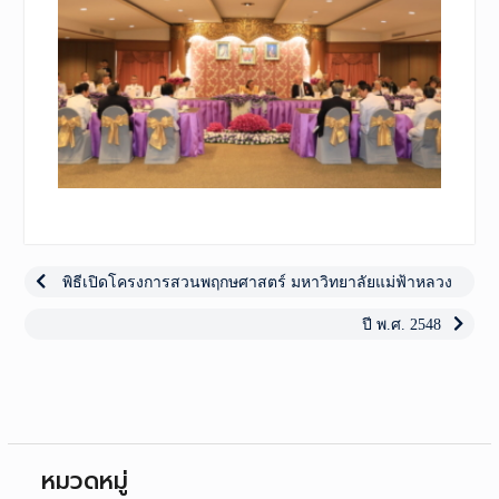
เมนู
นำทาง
Previous
พิธีเปิดโครงการสวนพฤกษศาสตร์ มหาวิทยาลัยแม่ฟ้าหลวง
post:
เรื่อง
Next
ปี พ.ศ. 2548
post:
หมวดหมู่