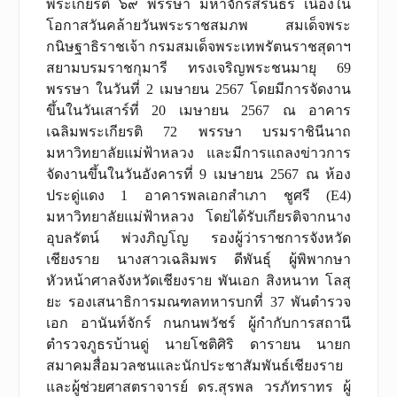
พระเกียรติ ๖๙ พรรษา มหาจักรีสิรินธร เนื่องใน
โอกาสวันคล้ายวันพระราชสมภพ สมเด็จพระ
กนิษฐาธิราชเจ้า กรมสมเด็จพระเทพรัตนราชสุดาฯ
สยามบรมราชกุมารี ทรงเจริญพระชนมายุ 69
พรรษา ในวันที่ 2 เมษายน 2567 โดยมีการจัดงาน
ขึ้นในวันเสาร์ที่ 20 เมษายน 2567 ณ อาคาร
เฉลิมพระเกียรติ 72 พรรษา บรมราชินีนาถ
มหาวิทยาลัยแม่ฟ้าหลวง และมีการแถลงข่าวการ
จัดงานขึ้นในวันอังคารที่ 9 เมษายน 2567 ณ ห้อง
ประดู่แดง 1 อาคารพลเอกสำเภา ชูศรี (E4)
มหาวิทยาลัยแม่ฟ้าหลวง โดยได้รับเกียรติจากนาง
อุบลรัตน์ พ่วงภิญโญ รองผู้ว่าราชการจังหวัด
เชียงราย นางสาวเฉลิมพร ดีพันธุ์ ผู้พิพากษา
หัวหน้าศาลจังหวัดเชียงราย พันเอก สิงหนาท โลสุ
ยะ รองเสนาธิการมณฑลทหารบกที่ 37 พันตำรวจ
เอก อานันท์จักร์ กนกนพวัชร์ ผู้กำกับการสถานี
ตำรวจภูธรบ้านดู่ นายโชติศิริ ดารายน นายก
สมาคมสื่อมวลชนและนักประชาสัมพันธ์เชียงราย
และผู้ช่วยศาสตราจารย์ ดร.สุรพล วรภัทราทร ผู้