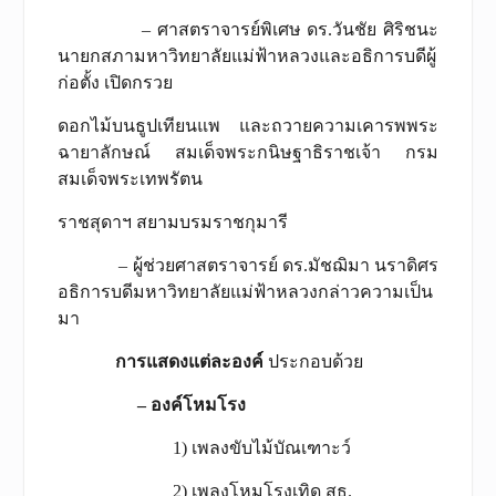
– ศาสตราจารย์พิเศษ ดร.วันชัย ศิริชนะ
นายกสภามหาวิทยาลัยแม่ฟ้าหลวงและอธิการบดีผู้
ก่อตั้ง เปิดกรวย
ดอกไม้บนธูปเทียนแพ และถวายความเคารพพระ
ฉายาลักษณ์ สมเด็จพระกนิษฐาธิราชเจ้า กรม
สมเด็จพระเทพรัตน
ราชสุดาฯ สยามบรมราชกุมารี
– ผู้ช่วยศาสตราจารย์ ดร.มัชฌิมา นราดิศร
อธิการบดีมหาวิทยาลัยแม่ฟ้าหลวงกล่าวความเป็น
มา
การแสดงแต่ละองค์
ประกอบด้วย
– องค์โหมโรง
1) เพลงขับไม้บัณเฑาะว์
2) เพลงโหมโรงเทิด สธ.