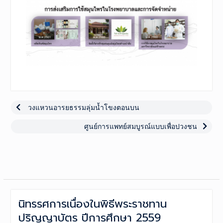
เมนู
นำทาง
Previous
วงแหวนอารยธรรมลุ่มน้ำโขงตอนบน
post:
เรื่อง
Next
ศูนย์การแพทย์สมบูรณ์แบบเพื่อปวงชน
post:
นิทรรศการเนื่องในพิธีพระราชทาน
ปริญญาบัตร ปีการศึกษา 2559