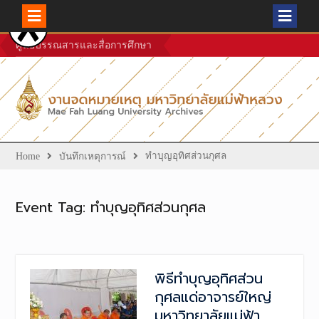
Skip
ศูนย์บรรณสารและสื่อการศึกษา
to
content
ทำบุญอุทิศส่วนกุศล
Home
บันทึกเหตุการณ์
Event Tag:
ทำบุญอุทิศส่วนกุศล
พิธีทำบุญอุทิศส่วน
กุศลแด่อาจารย์ใหญ่
มหาวิทยาลัยแม่ฟ้า