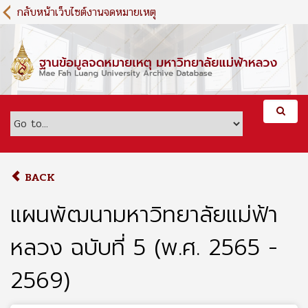
S
กลับหน้าเว็บไซต์งานจดหมายเหตุ
k
i
p
t
o
m
a
i
n
c
o
BACK
n
t
แผนพัฒนามหาวิทยาลัยแม่ฟ้า
e
n
หลวง ฉบับที่ 5 (พ.ศ. 2565 -
t
2569)