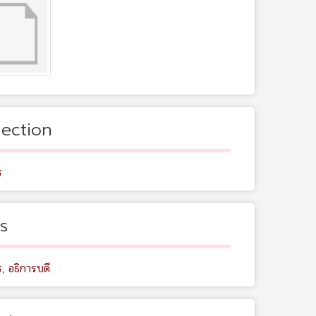
lection
ร
s
ร
,
อธิการบดี