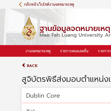
S
กลับหน้าเว็บไซต์งานจดหมายเหตุ
k
i
p
t
o
m
a
i
งานจดหมายเหตุ
รายการคอลเลคชั่น
รายการ
n
c
o
BACK
n
t
สูจิบัตรพิธีส่งมอบตำแหน่
e
n
t
Dublin Core