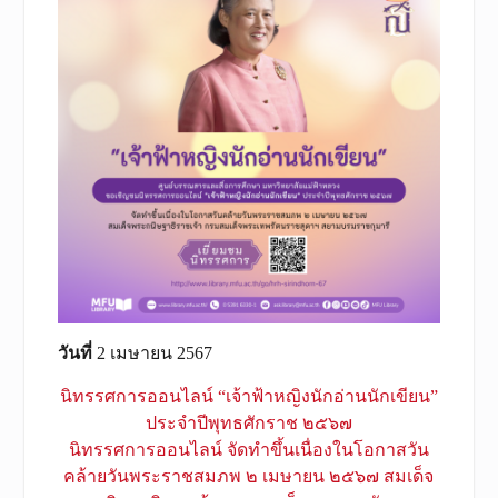
วันที่
2 เมษายน 2567
นิทรรศการออนไลน์ “เจ้าฟ้าหญิงนักอ่านนักเขียน”
ประจำปีพุทธศักราช ๒๕๖๗
นิทรรศการออนไลน์ จัดทำขึ้นเนื่องในโอกาสวัน
คล้ายวันพระราชสมภพ ๒ เมษายน ๒๕๖๗ สมเด็จ