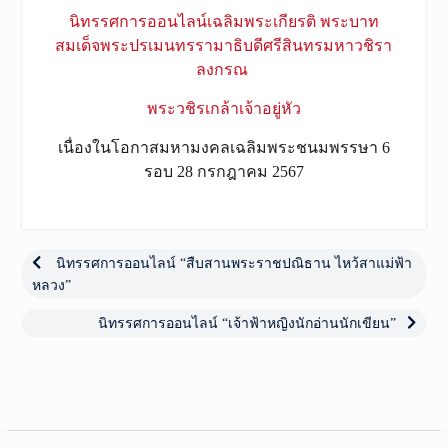
นิทรรศการออนไลน์เฉลิมพระเกียรติ พระบาท
สมเด็จพระปรเมนทรรามาธิบดีศรีสินทรมหาวชิรา
ลงกรณ ​
พระวชิรเกล้าเจ้าอยู่หัว
เนื่องในโอกาสมหามงคลเฉลิมพระชนมพรรษา 6
รอบ 28 กรกฎาคม 2567
เมนู
นำทาง
Previous
นิทรรศการออนไลน์ “สืบสานพระราชปณิธาน ไหว้สาแม่ฟ้า
post:
หลวง”
เรื่อง
Next
นิทรรศการออนไลน์ “เจ้าฟ้าหญิงนักอ่านนักเขียน”
post: