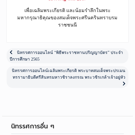
เพื่อเฉลิมพระเกียรติ และน้อมรำลึกในพระ
มหากรุณาธิคุณของสมเด็จพระศรีนครินทราบรม
ราชชนนี
เมนู
นำทาง
Previous
นิทรรศการออนไลน์ “พิธีพระราชทานปริญญาบัตร” ประจำ
post:
ปีการศึกษา 2565
เรื่อง
Next
นิทรรศการออนไลน์เฉลิมพระเกียรติ พระบาทสมเด็จพระปรเมน
post:
ทรรามาธิบดีศรีสินทรมหาวชิราลงกรณ ​พระวชิรเกล้าเจ้าอยู่หัว
นิทรรศการอื่น ๆ