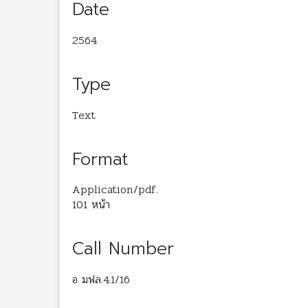
Date
2564
Type
Text
Format
Application/pdf.
101 หน้า
Call Number
อ มฟล.4.1/16