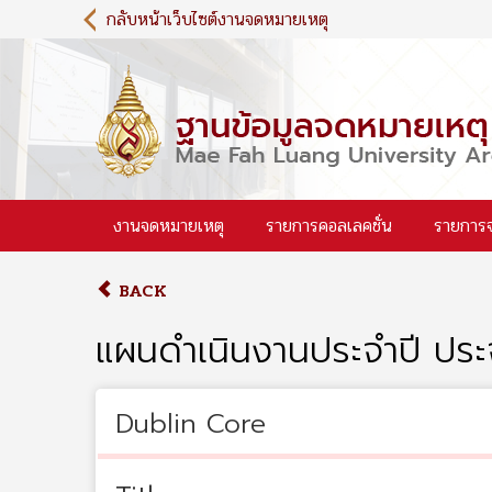
S
กลับหน้าเว็บไซต์งานจดหมายเหตุ
k
i
p
t
o
m
a
i
งานจดหมายเหตุ
รายการคอลเลคชั่น
รายการ
n
c
o
BACK
n
t
แผนดำเนินงานประจำปี ปร
e
n
t
Dublin Core