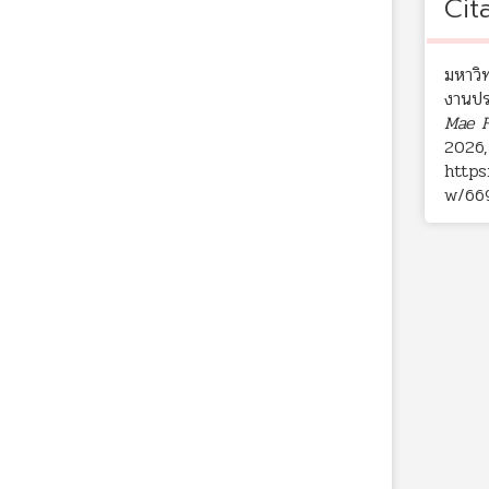
Cit
มหาวิ
งานปร
Mae F
2026,
https
w/66