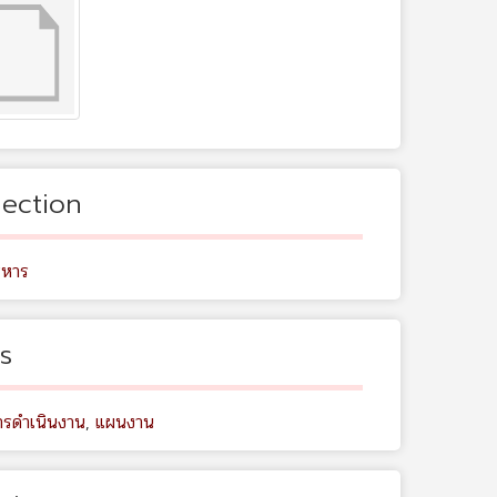
lection
ิหาร
s
รดำเนินงาน
,
แผนงาน