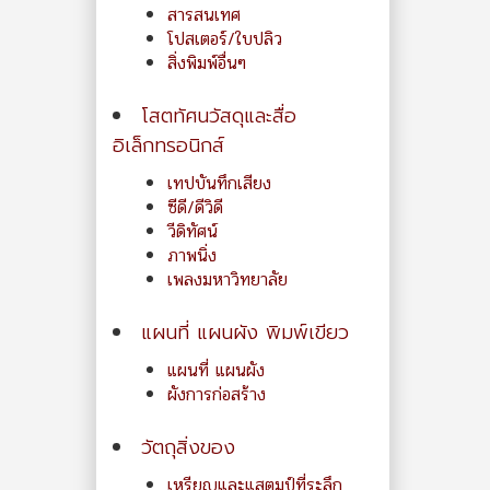
สารสนเทศ
โปสเตอร์/ใบปลิว
สิ่งพิมพ์อื่นๆ
โสตทัศนวัสดุและสื่อ
อิเล็กทรอนิกส์
เทปบันทึกเสียง
ซีดี/ดีวิดี
วีดิทัศน์
ภาพนิ่ง
เพลงมหาวิทยาลัย
แผนที่ แผนผัง พิมพ์เขียว
แผนที่ แผนผัง
ผังการก่อสร้าง
วัตถุสิ่งของ
เหรียญและแสตมป์ที่ระลึก