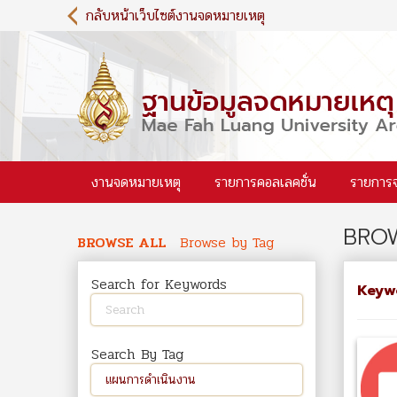
S
กลับหน้าเว็บไซต์งานจดหมายเหตุ
k
i
p
t
o
m
a
i
งานจดหมายเหตุ
รายการคอลเลคชั่น
รายการ
n
c
o
BROW
n
BROWSE ALL
Browse by Tag
t
e
Search for Keywords
Keyw
n
t
Search By Tag