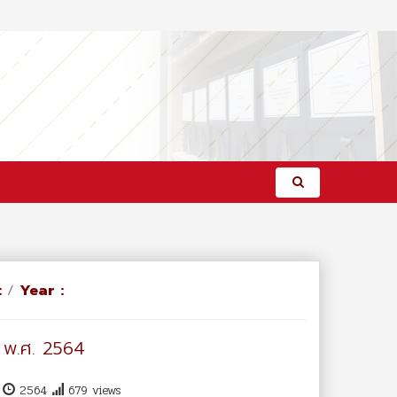
:
/
Year :
 พ.ศ. 2564
น
2564
679 views