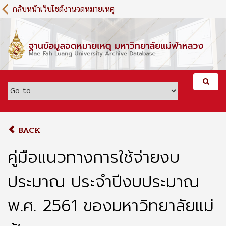
S
กลับหน้าเว็บไซต์งานจดหมายเหตุ
k
i
p
t
o
m
a
i
n
c
o
BACK
n
t
คู่มือแนวทางการใช้จ่ายงบ
e
n
ประมาณ ประจำปีงบประมาณ
t
พ.ศ. 2561 ของมหาวิทยาลัยแม่