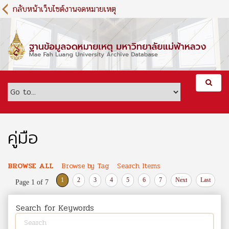
S
กลับหน้าเว็บไซต์งานจดหมายเหตุ
k
i
p
t
o
m
a
i
n
c
o
คู่มือ
n
t
e
BROWSE ALL
Browse by Tag
Search Items
n
1
2
3
4
5
6
7
Next
Last
Page 1 of 7
t
Search for Keywords