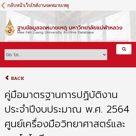
S
กลับหน้าเว็บไซต์งานจดหมายเหตุ
k
i
p
t
o
m
a
i
n
c
o
BACK
n
t
คู่มือมาตรฐานการปฏิบัติงาน
e
n
ประจำปีงบประมาณ พ.ศ. 2564
t
ศูนย์เครื่องมือวิทยาศาสตร์และ