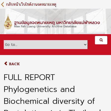
S
กลับหน้าเว็บไซต์งานจดหมายเหตุ
k
i
p
t
o
m
a
i
n
c
o
BACK
n
t
FULL REPORT
e
n
Phylogenetics and
t
Biochemical diversity of