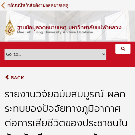
S
กลับหน้าเว็บไซต์งานจดหมายเหตุ
k
i
p
t
o
m
a
i
n
c
o
BACK
n
t
รายงานวิจัยฉบับสมบูรณ์ ผลก
e
n
ระทบของปัจจัยทางภูมิอากาศ
t
ต่อการเสียชีวิตของประชาชนใน