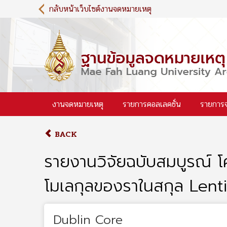
S
กลับหน้าเว็บไซต์งานจดหมายเหตุ
k
i
p
t
o
m
a
i
งานจดหมายเหตุ
รายการคอลเลคชั่น
รายการ
n
c
o
BACK
n
t
รายงานวิจัยฉบับสมบูรณ์
e
n
โมเลกุลของราในสกุล Lent
t
Dublin Core