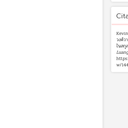
Cit
Kevin
วงศ์ว
ในสกุ
Luang
https
w/14