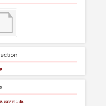
lection
ัย
s
ัย
,
เอกสาร มฟล.