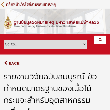
S
กลับหน้าเว็บไซต์งานจดหมายเหตุ
k
i
p
t
o
m
a
i
n
c
o
BACK
n
t
รายงานวิจัยฉบับสมบูรณ์ ข้อ
e
n
กำหนดมาตรฐานของเนื้อไม้
t
กระแจะสำหรับอุตสาหกรรม