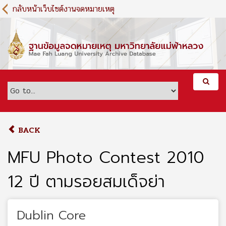
S
กลับหน้าเว็บไซต์งานจดหมายเหตุ
k
i
p
t
o
m
a
i
n
c
o
BACK
n
t
MFU Photo Contest 2010
e
n
12 ปี ตามรอยสมเด็จย่า
t
Dublin Core