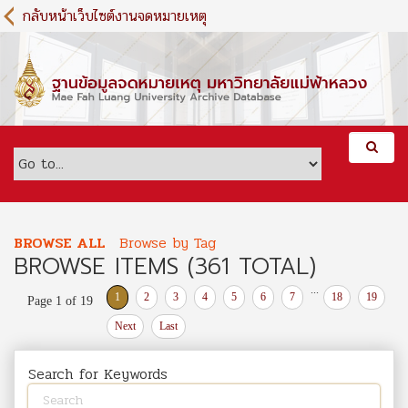
S
กลับหน้าเว็บไซต์งานจดหมายเหตุ
k
i
p
t
o
m
a
i
n
c
o
BROWSE ALL
Browse by Tag
n
BROWSE ITEMS (361 TOTAL)
t
e
...
1
2
3
4
5
6
7
18
19
Page 1 of 19
n
t
Next
Last
Search for Keywords