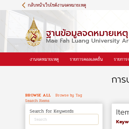
S
กลับหน้าเว็บไซต์งานจดหมายเหตุ
k
i
p
t
o
m
a
i
งานจดหมายเหตุ
รายการคอลเลคชั่น
รายการ
n
c
o
การบ
n
t
e
BROWSE ALL
Browse by Tag
n
Search Items
t
Ite
Search for Keywords
Keyw