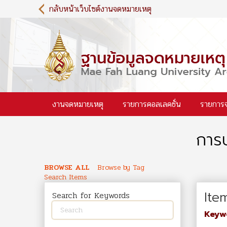
S
กลับหน้าเว็บไซต์งานจดหมายเหตุ
k
i
p
t
o
m
a
i
งานจดหมายเหตุ
รายการคอลเลคชั่น
รายการ
n
c
o
การบ
n
t
e
BROWSE ALL
Browse by Tag
n
Search Items
t
Ite
Search for Keywords
Keyw