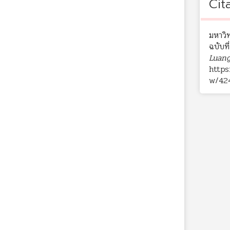
Cit
มหาวิ
ฉบับท
Luang
https
w/42