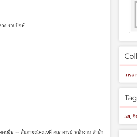
ลวง รายปักษ์
Col
วารสา
Tag
5ส
,
ก
าลดคนอื่น -- สัมภาษณ์คณบดี คณาจารย์ พนักงาน สำนัก