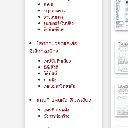
ส.ค.ส.
กฤตภาคข่าว
สารสนเทศ
โปสเตอร์/ใบปลิว
สิ่งพิมพ์อื่นๆ
โสตทัศนวัสดุและสื่อ
อิเล็กทรอนิกส์
เทปบันทึกเสียง
ซีดี/ดีวิดี
วีดิทัศน์
ภาพนิ่ง
เพลงมหาวิทยาลัย
แผนที่ แผนผัง พิมพ์เขียว
แผนที่ แผนผัง
ผังการก่อสร้าง