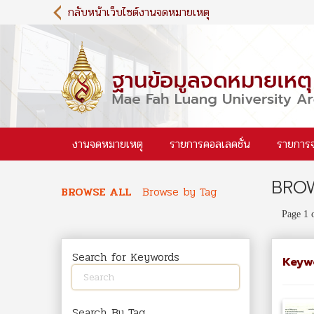
S
กลับหน้าเว็บไซต์งานจดหมายเหตุ
k
i
p
t
o
m
a
i
งานจดหมายเหตุ
รายการคอลเลคชั่น
รายการ
n
c
o
BROW
n
BROWSE ALL
Browse by Tag
t
Page 1 
e
n
t
Search for Keywords
Keyw
Search By Tag