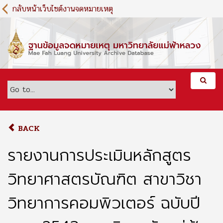
S
กลับหน้าเว็บไซต์งานจดหมายเหตุ
k
i
p
t
o
m
a
i
n
c
o
BACK
n
t
รายงานการประเมินหลักสูตร
e
n
วิทยาศาสตรบัณฑิต สาขาวิชา
t
วิทยาการคอมพิวเตอร์ ฉบับปี