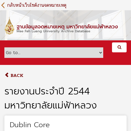
S
กลับหน้าเว็บไซต์งานจดหมายเหตุ
k
i
p
t
o
m
a
i
n
c
o
BACK
n
t
รายงานประจำปี 2544
e
n
มหาวิทยาลัยแม่ฟ้าหลวง
t
Dublin Core