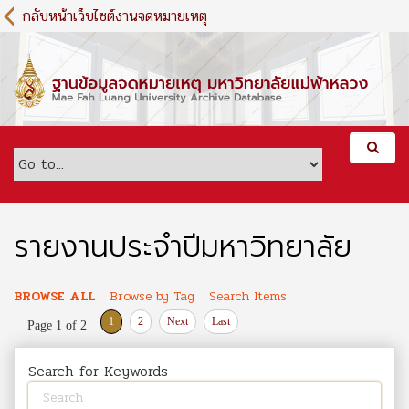
S
กลับหน้าเว็บไซต์งานจดหมายเหตุ
k
i
p
t
o
m
a
i
n
c
o
รายงานประจำปีมหาวิทยาลัย
n
t
e
BROWSE ALL
Browse by Tag
Search Items
n
1
2
Next
Last
Page 1 of 2
t
Search for Keywords