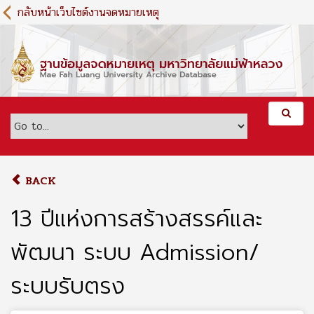
S
กลับหน้าเว็บไซต์งานจดหมายเหตุ
k
i
p
t
o
m
a
i
n
c
o
BACK
n
t
13 ปีแห่งการสร้างสรรค์และ
e
n
พัฒนา ระบบ Admission/
t
ระบบรับตรง