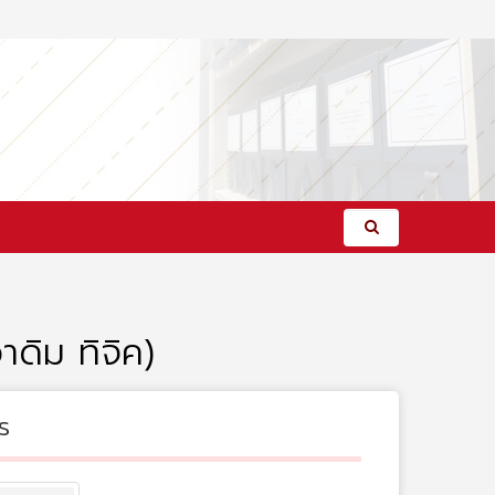
ดิม ทิจิค)
s