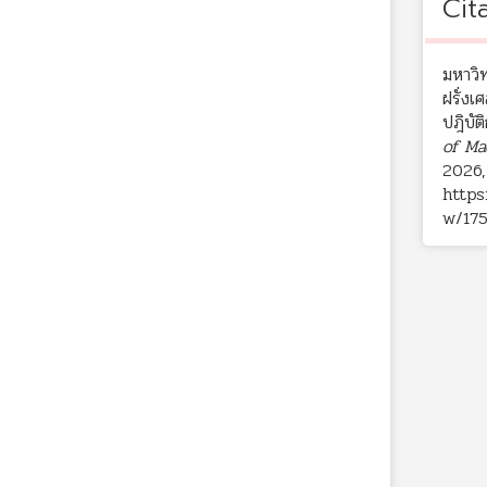
Cit
มหาวิ
ฝรั่งเ
ปฎิบั
of Ma
2026,
https
w/17