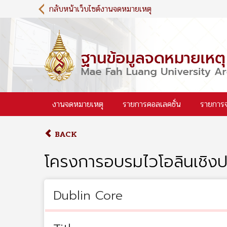
S
กลับหน้าเว็บไซต์งานจดหมายเหตุ
k
i
p
t
o
m
a
i
งานจดหมายเหตุ
รายการคอลเลคชั่น
รายการ
n
c
o
BACK
n
t
โครงการอบรมไวโอลินเชิงปฎ
e
n
t
Dublin Core