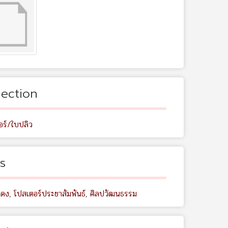
lection
อร์/ใบปลิว
s
สดง
,
โปสเตอร์ประชาสัมพันธ์
,
ศิลปวัฒนธรรม