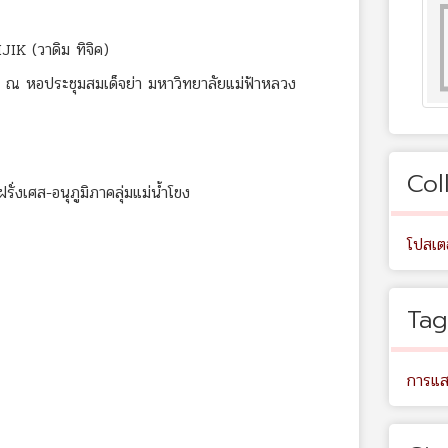
IK (วาดิม ทิจิค)
9 ณ หอประชุมสมเด็จย่า มหาวิทยาลัยแม่ฟ้าหลวง
Col
่งเศส-อนุภูมิภาคลุ่มแม่น้ำโขง
โปสเต
Tag
การแ