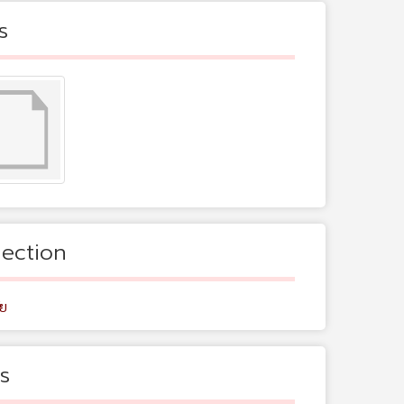
s
lection
ัย
s