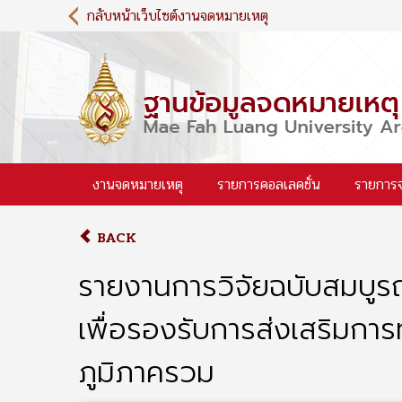
S
กลับหน้าเว็บไซต์งานจดหมายเหตุ
k
i
p
t
o
m
a
i
งานจดหมายเหตุ
รายการคอลเลคชั่น
รายการ
n
c
o
BACK
n
t
รายงานการวิจัยฉบับสมบูร
e
n
เพื่อรองรับการส่งเสริมการท
t
ภูมิภาครวม