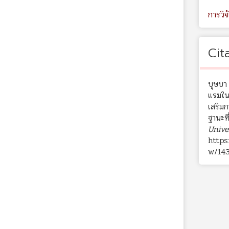
การวิจ
Cit
บุษบา 
แรมใน
เสริมก
ฐานะที
Unive
https
w/14