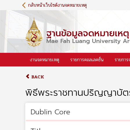
S
กลับหน้าเว็บไซต์งานจดหมายเหตุ
k
i
p
t
o
m
a
i
งานจดหมายเหตุ
รายการคอลเลคชั่น
รายการ
n
c
o
BACK
n
t
พิธีพระราชทานปริญญาบัตร
e
n
t
Dublin Core