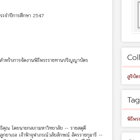
ประจำปีการศึกษา 2547
Col
อสำหรับการจัดงานพิธีพระราชทานปริญญาบัตร
สูจิบัต
Tag
พิธีพ
ิคุณ โดยนายกสภามหาวิทยาลัย -- ราชสดุดี
ูกยาเธอ เจ้าฟ้าจุฬาภรณ์วลัยลักษณ์ อัครราชกุมารี --