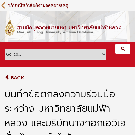
S
กลับหน้าเว็บไซต์งานจดหมายเหตุ
k
i
p
t
o
m
a
i
n
c
o
BACK
n
t
บันทึกข้อตกลงความร่วมมือ
e
n
ระหว่าง มหาวิทยาลัยแม่ฟ้า
t
หลวง และบริษัทบางกอกเอวิเอ