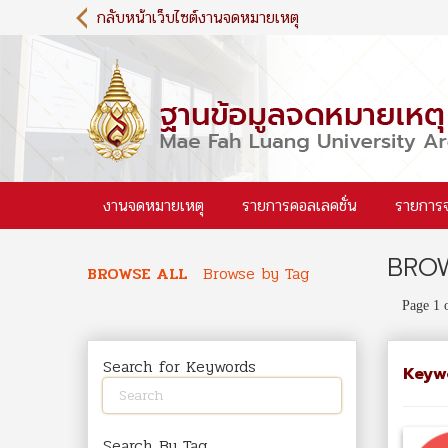
S
กลับหน้าเว็บไซต์งานจดหมายเหตุ
k
i
p
t
o
m
a
i
งานจดหมายเหตุ
รายการคอลเลคชั่น
รายการ
n
c
o
BROW
n
BROWSE ALL
Browse by Tag
t
Page 1 
e
n
t
Search for Keywords
Keyw
Search By Tag