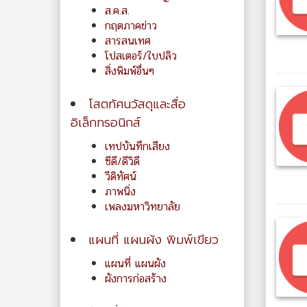
ส.ค.ส.
กฤตภาคข่าว
สารสนเทศ
โปสเตอร์/ใบปลิว
สิ่งพิมพ์อื่นๆ
โสตทัศนวัสดุและสื่อ
อิเล็กทรอนิกส์
เทปบันทึกเสียง
ซีดี/ดีวิดี
วีดิทัศน์
ภาพนิ่ง
เพลงมหาวิทยาลัย
แผนที่ แผนผัง พิมพ์เขียว
แผนที่ แผนผัง
ผังการก่อสร้าง