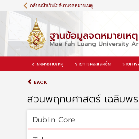
S
กลับหน้าเว็บไซต์งานจดหมายเหตุ
k
i
p
t
o
m
a
i
งานจดหมายเหตุ
รายการคอลเลคชั่น
รายการ
n
c
o
BACK
n
t
สวนพฤกษศาสตร์ เฉลิมพระ
e
n
t
Dublin Core