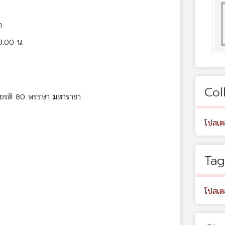
า
18.00 น.
Col
กียรติ 80 พรรษา มหาราชา
โปสเต
Tag
โปสเตอ