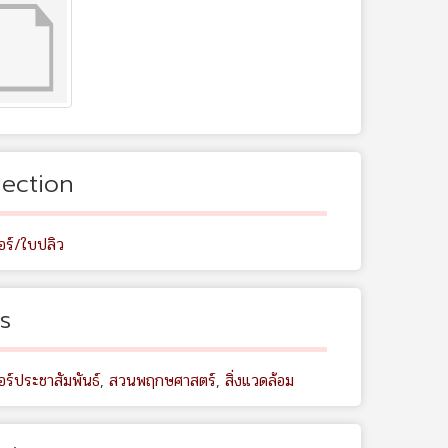
lection
อร์/ใบปลิว
s
ร์ประชาสัมพันธ์
,
สวนพฤกษศาสตร์
,
สิ่งแวดล้อม