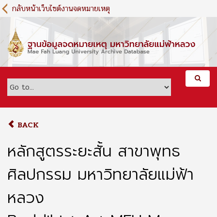
S
กลับหน้าเว็บไซต์งานจดหมายเหตุ
k
i
p
t
o
m
a
i
n
c
o
BACK
n
t
หลักสูตรระยะสั้น สาขาพุทธ
e
n
ศิลปกรรม มหาวิทยาลัยแม่ฟ้า
t
หลวง