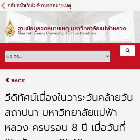
S
กลับหน้าเว็บไซต์งานจดหมายเหตุ
k
i
p
t
o
m
a
i
n
c
o
BACK
n
t
วีดิทัศน์เนื่องในวาระวันคล้ายวัน
e
n
สถาปนา มหาวิทยาลัยแม่ฟ้า
t
หลวง ครบรอบ 8 ปี เมื่อวันที่