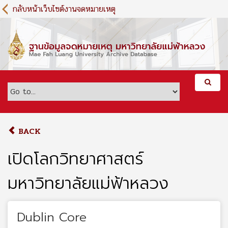
S
กลับหน้าเว็บไซต์งานจดหมายเหตุ
k
i
p
t
o
m
a
i
n
c
o
BACK
n
t
เปิดโลกวิทยาศาสตร์
e
n
มหาวิทยาลัยแม่ฟ้าหลวง
t
Dublin Core